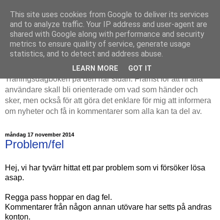
This site uses cookies from Google to deliver its services
Endurance
and to analyze traffic. Your IP address and user-agent are
shared with Google along with performance and security
Träningsdagboken
metrics to ensure quality of service, generate usage
statistics, and to detect and address abuse.
Jag tänkte beskriva status kring utveckling av
LEARN MORE
GOT IT
Träningsdagboken på den här sidan. Främst för att ni alla
användare skall bli orienterade om vad som händer och
sker, men också för att göra det enklare för mig att informera
om nyheter och få in kommentarer som alla kan ta del av.
måndag 17 november 2014
Problem/fel
Hej, vi har tyvärr hittat ett par problem som vi försöker lösa
asap.
Regga pass hoppar en dag fel.
Kommentarer från någon annan utövare har setts på andras
konton.