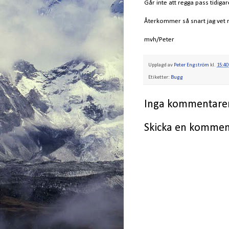
Går inte att regga pass tidigar
Återkommer så snart jag vet 
mvh/Peter
Upplagd av
Peter Engström
kl.
15:40
Etiketter:
Bugg
Inga kommentarer
Skicka en kommen