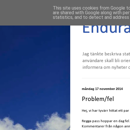
This site uses cookies from Google to 
are shared with Google along with per
statistics, and to detect and address
Endura
Jag tänkte beskriva sta
användare skall bli ori
informera om nyheter o
måndag 17 november 2014
Problem/fel
Hej, vi har tyvärr hittat ett 
Regga pass hoppar en dag fel.
Kommentarer från någon anna