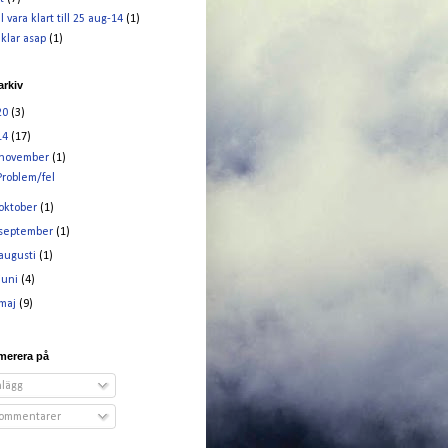
l vara klart till 25 aug-14
(1)
 klar asap
(1)
arkiv
20
(3)
14
(17)
november
(1)
Problem/fel
oktober
(1)
september
(1)
augusti
(1)
juni
(4)
maj
(9)
merera på
nlägg
ommentarer