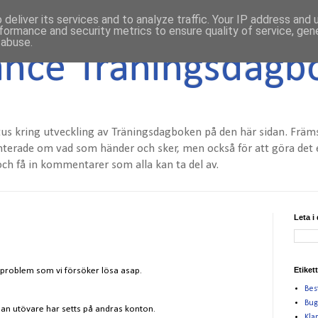
deliver its services and to analyze traffic. Your IP address and
formance and security metrics to ensure quality of service, ge
 abuse.
nce Träningsdagb
tus kring utveckling av Träningsdagboken på den här sidan. Främst 
enterade om vad som händer och sker, men också för att göra det 
ch få in kommentarer som alla kan ta del av.
Leta i
Etiket
par problem som vi försöker lösa asap.
Bes
Bug
n utövare har setts på andras konton.
Klar