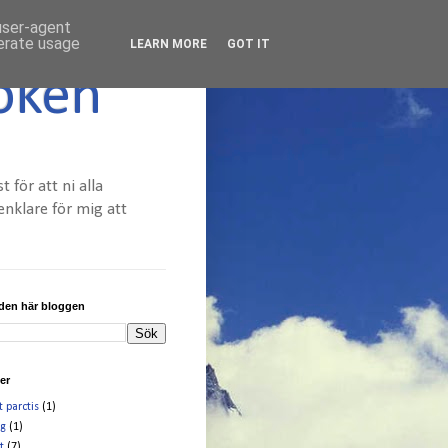
 user-agent
nerate usage
LEARN MORE
GOT IT
oken
för att ni alla
enklare för mig att
 den här bloggen
ter
t parctis
(1)
g
(1)
t
(7)