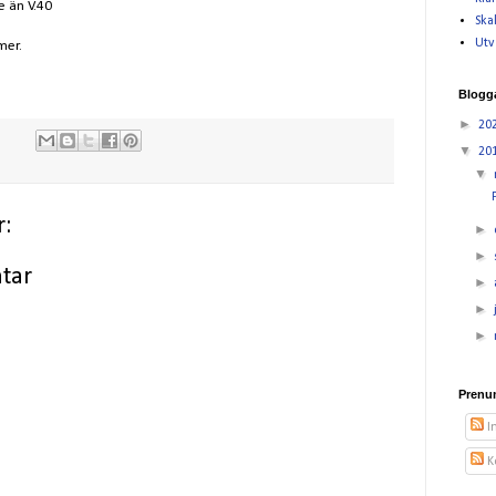
e än V.40
Skal
Utv
mer.
Blogg
►
20
▼
20
▼
:
►
►
tar
►
►
►
Prenu
I
K